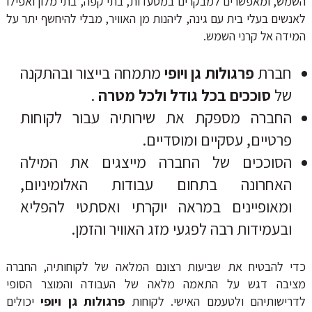
השמש, ומאפשרים למבקרים במסעדות, בתי קפה, בתי מלון ואפילו
לאנשים בעלי בית עם גינה, ליהנות מן האוויר, מבלי להיחשף יתר על
המידה אל קרני השמש.
חברת
פרגולות
גן ויופי
מתמחה בייצור ובהתקנה
של
סוככים בכל גודל ולכל מטרה
.
החברה מספקת את שירותיה עבור לקוחות
פרטיים, עסקיים ומוסדיים.
הסוככים של החברה מייצגים את המילה
האחרונה בתחום עבודות האלומיניום,
ומאופיינים במראה יוקרתי ואסתטי להפליא
ובעמידות רבה לפגעי מזג האוויר והזמן.
כדי להבטיח את שביעות רצונם המלאה של לקוחותיה, החברה
מציבה דגש על התאמה מלאה של העבודה והמוצר הסופי
לדרישותיהם ולטעמם האישי. לקוחות
פרגולות גן ויופי
יכולים